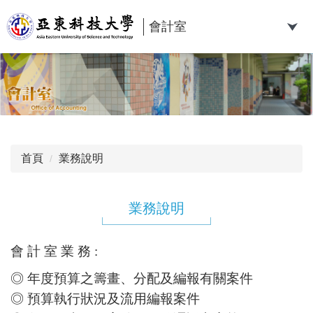
跳
到
會計室
主
要
內
容
區
首頁
業務說明
業務說明
會 計 室 業 務 :
◎ 年度預算之籌畫、分配及編報有關案件
◎ 預算執行狀況及流用編報案件