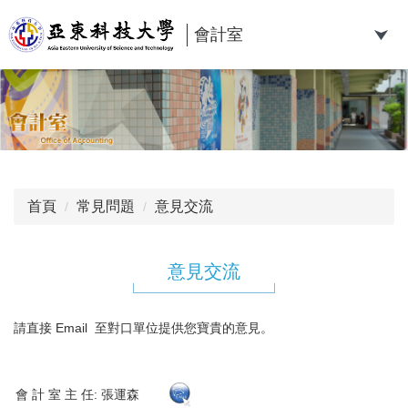
跳
到
會計室
主
要
內
容
區
首頁
常見問題
意見交流
意見交流
請直接 Email 至對口單位提供您寶貴的意見。
會 計 室 主 任: 張運森