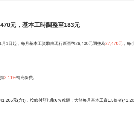
,470元，基本工時調整至183元
月1日起，每月基本工資將由現行新臺幣26,400元調整為
27,470元
，每
負擔
2.11%
補充保費。
,205元(含))，按給付額扣取6％稅額；大於每月基本工資1.5倍者(41,2