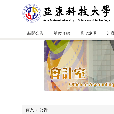
跳
到
主
要
內
容
新聞公告
單位介紹
業務說明
組
區
首頁
公告