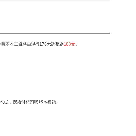
小時基本工資將由現行176元調整為
183元
。
06元)，按給付額扣取18％稅額。