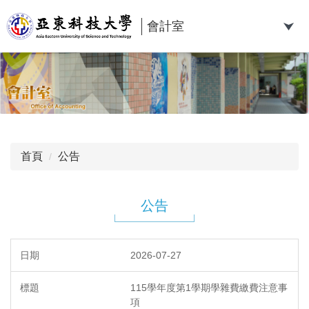
跳
到
會計室
主
要
內
容
區
首頁
公告
公告
2026-07-27
115學年度第1學期學雜費繳費注意事
項